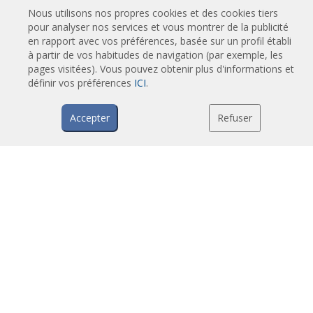
Rideaux d'air industriels et rideaux d'air pour chambre froide
Nous utilisons nos propres cookies et des cookies tiers
Rideaux d'air pour portes tournantes et sur mesure
pour analyser nos services et vous montrer de la publicité
en rapport avec vos préférences, basée sur un profil établi
Rideaux d'air anti-insectes
à partir de vos habitudes de navigation (par exemple, les
Pompe à chaleur et rideaux d'air économiseurs d'énergie
pages visitées). Vous pouvez obtenir plus d'informations et
Rideaux d’air avec système de désinfection et de purification
définir vos préférences
ICI
.
Rideaux d'air Economic Low Cost
Accepter
Refuser
TECHNOLOGIE
Qu'est-ce qu'un rideau d'air ?
Comment fonctionne un rideau d'air ?
Avantages et bénéfices des rideaux d'air
Rideaux d'air avec pompe à chaleur
Rideaux d'air à moteur EC
Rideaux d'air Airtècnics
TELECHARGEMENTS