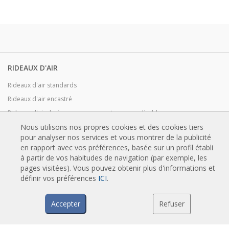
RIDEAUX D'AIR
Rideaux d'air standards
Rideaux d'air encastré
Rideaux d'air designs, sur mesure et personnalisable
Rideaux d'air industriels et rideaux d'air pour chambre froide
Nous utilisons nos propres cookies et des cookies tiers
pour analyser nos services et vous montrer de la publicité
Rideaux d'air pour portes tournantes et sur mesure
en rapport avec vos préférences, basée sur un profil établi
Rideaux d'air anti-insectes
à partir de vos habitudes de navigation (par exemple, les
pages visitées). Vous pouvez obtenir plus d'informations et
Pompe à chaleur et rideaux d'air économiseurs d'énergie
définir vos préférences
ICI
.
Rideaux d’air avec système de désinfection et de purification
Rideaux d'air Economic Low Cost
Accepter
Refuser