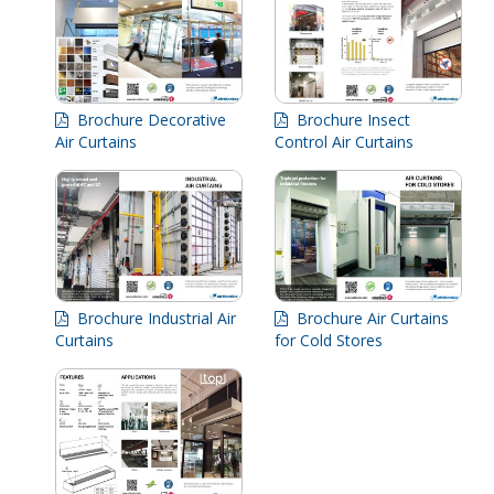
Brochure Decorative
Brochure Insect
Air Curtains
Control Air Curtains
Brochure Industrial Air
Brochure Air Curtains
Curtains
for Cold Stores