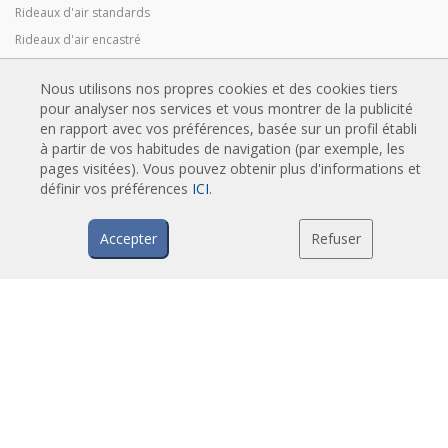
Rideaux d'air standards
Rideaux d'air encastré
Rideaux d'air designs, sur mesure et personnalisable
Nous utilisons nos propres cookies et des cookies tiers
Rideaux d'air industriels et rideaux d'air pour chambre froide
pour analyser nos services et vous montrer de la publicité
Rideaux d'air pour portes tournantes et sur mesure
en rapport avec vos préférences, basée sur un profil établi
Rideaux d'air anti-insectes
à partir de vos habitudes de navigation (par exemple, les
pages visitées). Vous pouvez obtenir plus d'informations et
Pompe à chaleur et rideaux d'air économiseurs d'énergie
définir vos préférences
ICI
.
Rideaux d’air avec système de désinfection et de purification
Rideaux d'air Economic Low Cost
Accepter
Refuser
TECHNOLOGIE
Qu'est-ce qu'un rideau d'air ?
Comment fonctionne un rideau d'air ?
Avantages et bénéfices des rideaux d'air
Rideaux d'air avec pompe à chaleur
Rideaux d'air à moteur EC