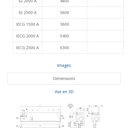
IG 2000 A
4800
3
IG 2500 A
5600
3
IECG 1500 A
3600
3-
IECG 2000 A
5400
3-
IECG 2500 A
6300
3-
Images
Dimensions
Vue en 3D