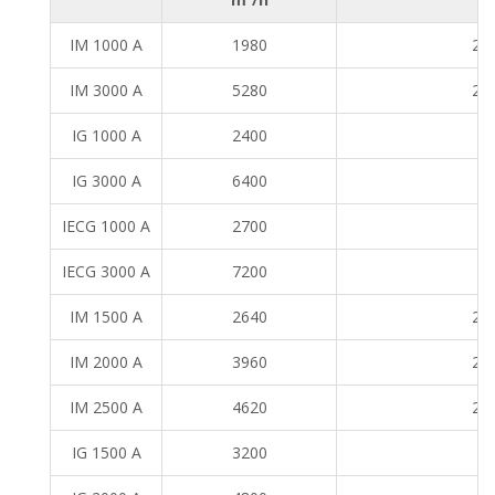
IM 1000 A
1980
2,5
IM 3000 A
5280
2,5
IG 1000 A
2400
3
IG 3000 A
6400
3
IECG 1000 A
2700
3-
IECG 3000 A
7200
3-
IM 1500 A
2640
2,5
IM 2000 A
3960
2,5
IM 2500 A
4620
2,5
IG 1500 A
3200
3