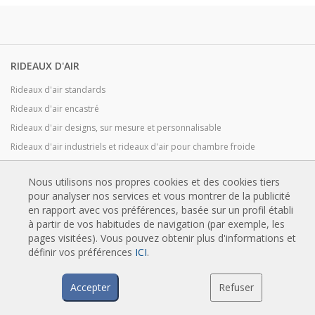
RIDEAUX D'AIR
Rideaux d'air standards
Rideaux d'air encastré
Rideaux d'air designs, sur mesure et personnalisable
Rideaux d'air industriels et rideaux d'air pour chambre froide
Rideaux d'air pour portes tournantes et sur mesure
Nous utilisons nos propres cookies et des cookies tiers
Rideaux d'air anti-insectes
pour analyser nos services et vous montrer de la publicité
Pompe à chaleur et rideaux d'air économiseurs d'énergie
en rapport avec vos préférences, basée sur un profil établi
Rideaux d’air avec système de désinfection et de purification
à partir de vos habitudes de navigation (par exemple, les
pages visitées). Vous pouvez obtenir plus d'informations et
Rideaux d'air Economic Low Cost
définir vos préférences
ICI
.
Accepter
Refuser
TECHNOLOGIE
Qu'est-ce qu'un rideau d'air ?