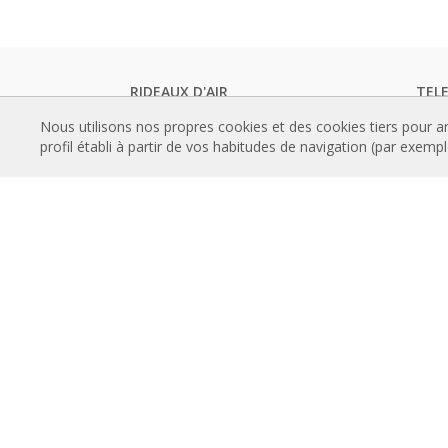
RIDEAUX D'AIR
TEL
Rideaux d'air standards
Catal
Nous utilisons nos propres cookies et des cookies tiers pour a
Rideaux d'air encastré
Docum
profil établi à partir de vos habitudes de navigation (par exemp
Rideaux d'air designs, sur mesure et
Certif
personnalisable
CON
Rideaux d'air industriels et rideaux d'air
Comm
pour chambre froide
Progr
Rideaux d'air pour portes tournantes et
d'air
sur mesure
Instal
Rideaux d'air anti-insectes
Référ
Pompe à chaleur et rideaux d'air
Galer
économiseurs d'énergie
Rideaux d’air avec système de
À P
désinfection et de purification
Histo
Rideaux d'air Economic Low Cost
Grou
TECHNOLOGIE
Conta
Qu'est-ce qu'un rideau d'air ?