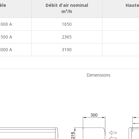
èle
Débit d'air nominal
Haute
m³/h
1000 A
1650
1500 A
2365
2000 A
3190
Dimensions