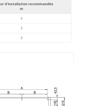
ur d'installation recommandée
m
3
3
3