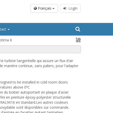
Français
Login
tact
Optima K
turbine tangentielle qui assure un flux d'air
 de manière continue, sans paliers, pour l'adapter
esigned to be installed in cold room doors
ratures above 0ºC
on du boitier autoportant en plaque d'acier
 fini en peinture époxy-polyester structurelle
 RAL9016 en standard.Les autres couleurs
 inoxydable sont disponibles sur commande.
e d'entrée en facettes évitant l'entretien