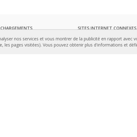
ECHARGEMENTS
SITES INTERNET CONNEXES
ogues de rideaux d'air
Rideaux d’air
nalyser nos services et vous montrer de la publicité en rapport avec 
entation technique
Actuadores
le, les pages visitées). Vous pouvez obtenir plus d'informations et déf
icats de qualité
Cortinas de aire
Luftschleier
TENU IMPORTANT
EC Fans
andes avancées
Air Curtain Manufacturer
amme de sélection des rideaux
Barriere d’aria
Recuperadores de calor
lations de rideaux d'air :
Luchtgordijnen
ences
Rite Calidad Aire
ie de photos des rideaux d'air
Ilmaverho
Kurtyny Powietrzne
ROPOS DE NOUS
rique d'Airtècnics
pe Rosenberg
ct