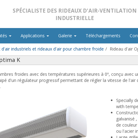
SPÉCIALISTE DES RIDEAUX D'AIR-VENTILATION
INDUSTRIELLE
utés
Applications
Galerie
Téléchargements
Con
d'air industriels et rideaux d'air pour chambre froide
Rideau d'air 
Optima K
ambres froides avec des températures supérieures à 0º, conçu avec une 
pé d'un régulateur progressif permettant de régler la vitesse de l'air
.
Specially d
with tempe
Constructi
galvanisé ,
de couleur
ou l'acier
Large grill