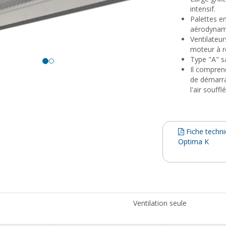
intensif.
Palettes e
aérodynam
Ventilateur
moteur à r
Type "A" s
Il compren
de démarra
l'air souff
Fiche techn
Optima K
Ventilation seule