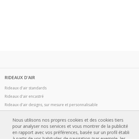
RIDEAUX D'AIR
Rideaux d'air standards
Rideaux d'air encastré
Rideaux d'air designs, sur mesure et personnalisable
Rideaux d'air industriels et rideaux d'air pour chambre froide
Nous utilisons nos propres cookies et des cookies tiers
Rideaux d'air pour portes tournantes et sur mesure
pour analyser nos services et vous montrer de la publicité
Rideaux d'air anti-insectes
en rapport avec vos préférences, basée sur un profil établi
Pompe à chaleur et rideaux d'air économiseurs d'énergie
à partir de vos habitudes de navigation (par exemple, les