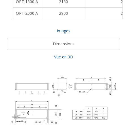
OPT 1500 A
2150
2,2
OPT 2000 A
2900
2,2
Images
Dimensions
Vue en 3D